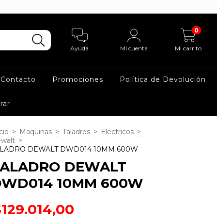
0
Ayuda
Mi cuenta
Mi carrito
Contacto
Promociones
Política de Devolución
rar
cio
>
Maquinas
>
Taladros
>
Electricos
>
walt
>
ALADRO DEWALT DWD014 10MM 600W
TALADRO DEWALT
DWD014 10MM 600W
$129.014,00