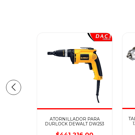
 PARA
TA
ATORNILLADOR PARA
 DW 255
DURLOCK DEWALT DW253
,00
$441.216,00