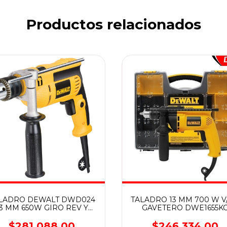
Productos relacionados
LADRO DEWALT DWD024
TALADRO 13 MM 700 W V/
13 MM 650W GIRO REV Y
GAVETERO DWE1655K
PERC
DEWALT
$281.088,00
$246.334,00