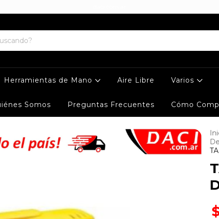
daci.com.ar
Herramientas de Mano
Aire Libre
Varios
iénes Somos
Preguntas Frecuentes
Cómo Comp
Ini
De
T