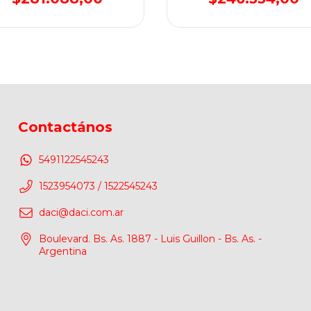
Contactános
5491122545243
1523954073 / 1522545243
daci@daci.com.ar
Boulevard. Bs. As. 1887 - Luis Guillon - Bs. As. -
Argentina