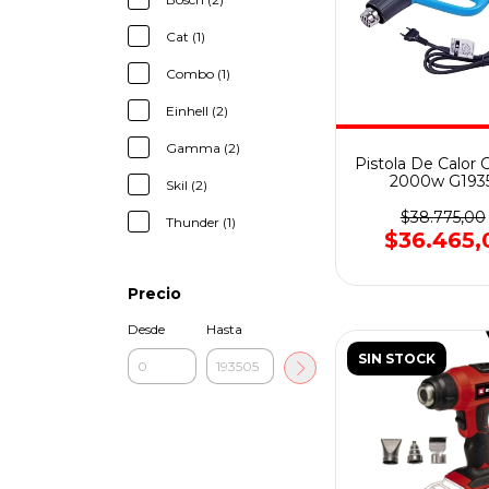
Cat (1)
Combo (1)
Einhell (2)
Gamma (2)
Pistola De Calo
2000w G193
Skil (2)
$38.775,00
Thunder (1)
$36.465,
Precio
Desde
Hasta
SIN STOCK