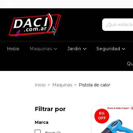
Inicio
Maquinas
Jardin
Seguridad
Qu
Inicio
>
Maquinas
>
Pistola de calor
Filtrar por
6
%
OFF
Marca
Bosch (2)