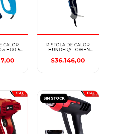
E CALOR
PISTOLA DE CALOR
w HG015 /
THUNDER// LOWEN
35KAR KIT
2000 W TL00855
UCHE Y
27,00
$36.146,00
RIOS
SIN STOCK