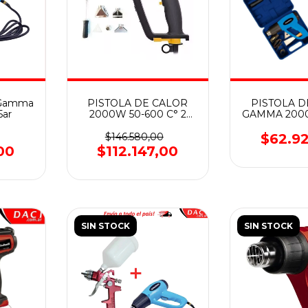
r Gamma
PISTOLA DE CALOR
PISTOLA D
5ar
2000W 50-600 C° 2
GAMMA 2000
VELOCIDADES CAT
HG025 / G19
CON EST
$146.580,00
$62.9
ACCESO
00
$112.147,00
SIN STOCK
SIN STOCK