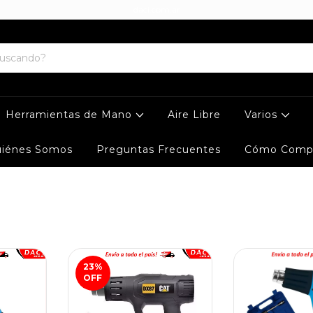
daci.com.ar
Herramientas de Mano
Aire Libre
Varios
iénes Somos
Preguntas Frecuentes
Cómo Comp
23
%
OFF