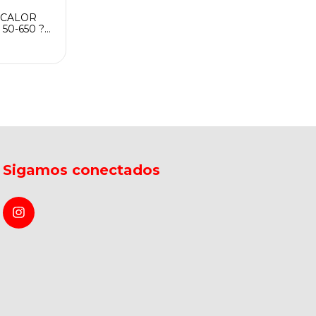
e CALOR
50-650 ?C
.630.DCE
Sigamos conectados