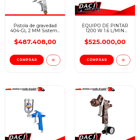
Pistola de gravedad
EQUIPO DE PINTAR
404-GL 2 MM Sistema
1200 W 1.6 L/MIN
HVLP - Alto Volumen
AIRLESS WADFOW
Baja Presión aplicación
$487.408,00
$525.000,00
de LATEX