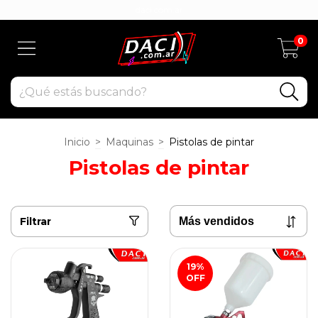
daci.com.ar
0
Inicio
>
Maquinas
>
Pistolas de pintar
Pistolas de pintar
Filtrar
19
%
OFF