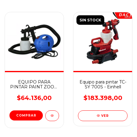
SIN STOCK
EQUIPO PARA
Equipo para pintar TC-
PINTAR PAINT ZOOM
SY 700S - Einhell
600 W AMX/LOWEN
$64.136,00
$183.398,00
VER