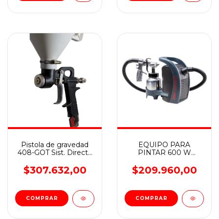
Pistola de gravedad
EQUIPO PARA
408-GOT Sist. Directa
PINTAR 600 W
s/valvula
PROFESIONAL
revestimientos
LOWEN/AMX
$307.632,00
$209.960,00
plásticos / texturados