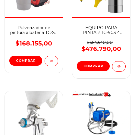
Pulverizador de
EQUIPO PARA
pintura a batería TC-SY
PINTAR TC-903 4
18/60 Li-Solo - Einhell
picos de fluido: (Ø 0.75
- Ø 1.0 - Ø 1.5 y Ø 2.0
$168.155,00
$664.540,00
mm)
$476.790,00