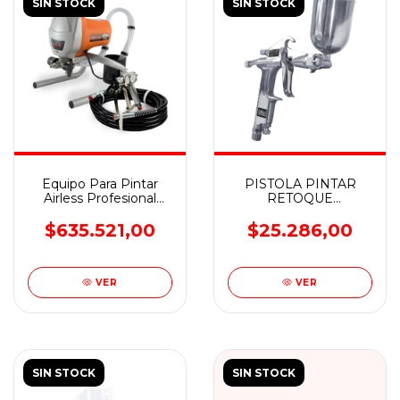
SIN STOCK
SIN STOCK
Equipo Para Pintar
PISTOLA PINTAR
Airless Profesional
RETOQUE
300psi - KLD Mp300
GRAVEDAD ALTA
PRESION BTA
$635.521,00
$25.286,00
VER
VER
SIN STOCK
SIN STOCK