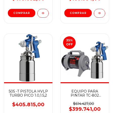
35
%
OFF
505 -T PISTOLA HVLP
EQUIPO PARA
TURBO PICO 1.0,1.5,2
PINTAR TC-802
COMPLETO 3 picos de
fluido: (Ø 1.0 - Ø 1.5 - Ø
$405.815,00
$614.427,00
2.0 mm).
$399.741,00