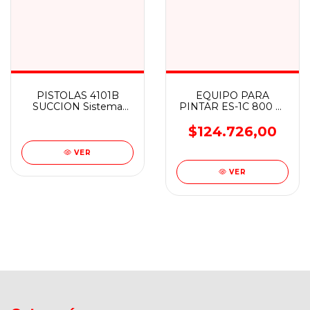
PISTOLAS 4101B
EQUIPO PARA
SUCCION Sistema
PINTAR ES-1C 800 W
Media Presión Pico de
1 LITRO - DOGO
Ø 1.75 mm. Repintado
$124.726,00
Automotor, Industria
en Gener
VER
VER