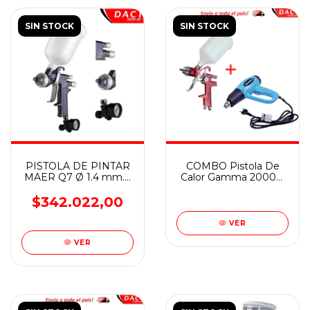
SIN STOCK
SIN STOCK
PISTOLA DE PINTAR
COMBO Pistola De
MAER Q7 Ø 1.4 mm. -
Calor Gamma 2000w
SOPLETE
G1935ar + PISTOLA
PROFESIONAL
DE PINTAR HVLP
$342.022,00
LOWEN PSG827
VER
VER