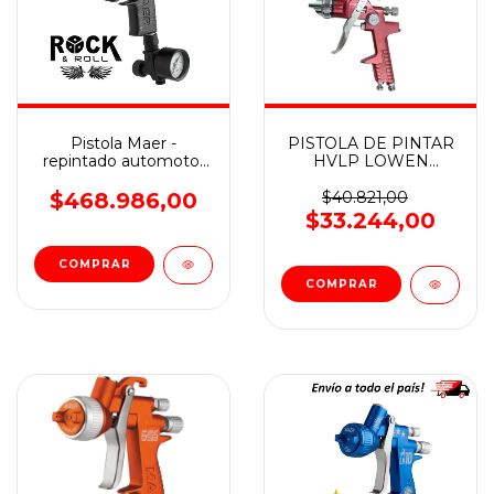
Pistola Maer -
PISTOLA DE PINTAR
repintado automotor
HVLP LOWEN
ROCK & ROLL -
PSG827
$468.986,00
$40.821,00
$33.244,00
COMPRAR