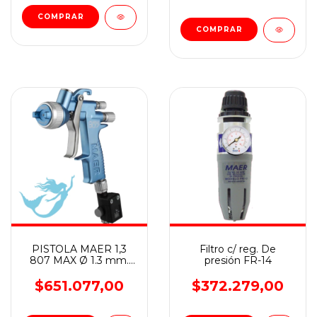
PISTOLA MAER 1,3
Filtro c/ reg. De
807 MAX Ø 1.3 mm.
presión FR-14
Aplicación: Repintado
Automotor Base
$651.077,00
$372.279,00
AGUA