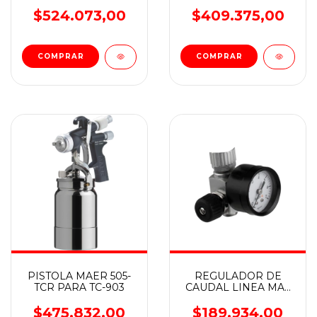
Sist. HVLP Aplicación:
LEON Sistema media
Repintado Automotor.
presión
$524.073,00
$409.375,00
COMPRAR
COMPRAR
PISTOLA MAER 505-
REGULADOR DE
TCR PARA TC-903
CAUDAL LINEA MAX
CON MANOMETRO
$475.832,00
$189.934,00