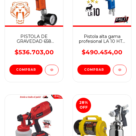
PISTOLA DE
Pistola alta gama
GRAVEDAD 658
profesional LA 10 HTE
JAGUAR 1.3 mm.
MAER
Aplicación: Repintado
$536.703,00
$490.454,00
Automotor
COMPRAR
28
%
OFF