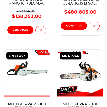
MANO 10 PULGADAS
GE-LC 36/35 LI SOLO
25.4 CC
espada: 350mm
EINHELL
$173.564,00
$480.805,00
$138.353,00
SIN STOCK
SIN STOCK
MOTOSIERRA MS 180
MOTOSIERRA STIHL