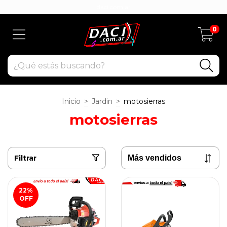
daci.com.ar
0
Inicio
>
Jardin
>
motosierras
motosierras
Filtrar
22
%
OFF