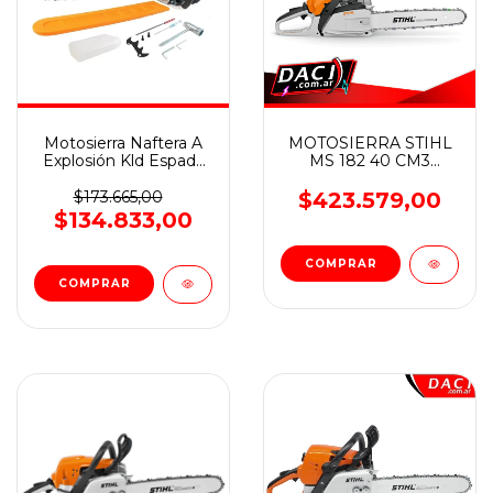
Motosierra Naftera A
MOTOSIERRA STIHL
Explosión Kld Espada
MS 182 40 CM3
50 Cm 52cc 3.5hp
ESPADA 16"
$173.665,00
$423.579,00
$134.833,00