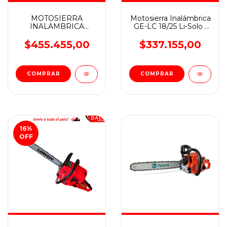
MOTOSIERRA
Motosierra Inalámbrica
INALAMBRICA
GE-LC 18/25 Li-Solo -
FORTEXXA 18/30
Einhell
ESPADA 300
$455.455,00
$337.155,00
EINHELL
16
%
OFF