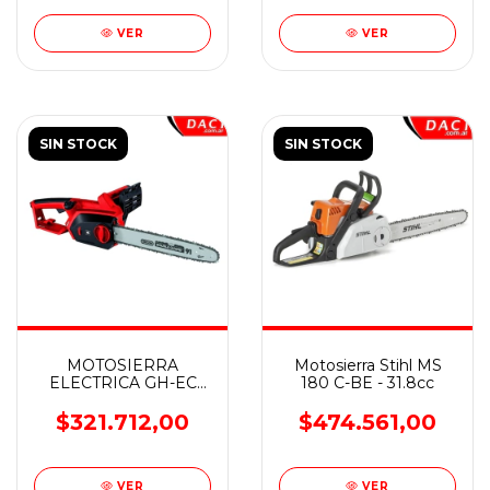
VER
VER
SIN STOCK
SIN STOCK
MOTOSIERRA
Motosierra Stihl MS
ELECTRICA GH-EC
180 C-BE - 31.8cc
2040 - Einhell
$321.712,00
$474.561,00
VER
VER