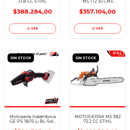
31.8 CC STIHL
MS 172 35 CM3
ESPADA 14"
$388.284,00
$357.104,00
VER
VER
SIN STOCK
SIN STOCK
MOTOSIERRA MS 382
Motosierra Inalámbrica
72.2 CC STIHL
GE-PS 18/15 Li BL-Solo
- EINHELL