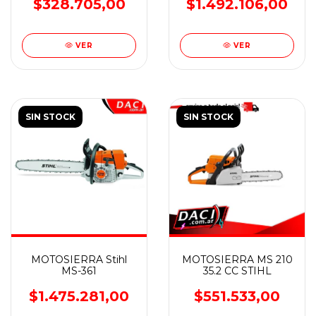
$1.492.106,00
$328.705,00
VER
VER
SIN STOCK
SIN STOCK
MOTOSIERRA Stihl
MOTOSIERRA MS 210
MS-361
35.2 CC STIHL
$1.475.281,00
$551.533,00