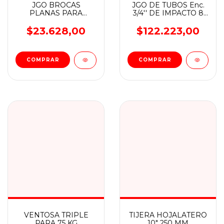
JGO BROCAS
JGO DE TUBOS Enc.
PLANAS PARA
3/4'' DE IMPACTO 8
MADERA 8 PZS (6-8-
PZS 26 a 38 mm
10-12-16-19-22-25mm)
WADFOW
$23.628,00
$122.223,00
WADFOW
VENTOSA TRIPLE
TIJERA HOJALATERO
PARA 75 KG
10" 250 MM