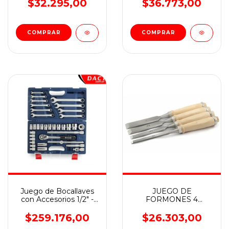
CRIQUE WADFOW
$32.295,00
$36.773,00
Juego de Bocallaves
JUEGO DE
con Accesorios 1/2" -
FORMONES 4
35 PIEZAS - BREMEN
PIEZAS WADFOW
$259.176,00
$26.303,00