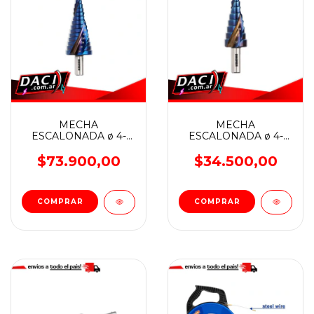
MECHA
MECHA
ESCALONADA ø 4-
ESCALONADA ø 4-
32mm WERKLINIE
20mm WERKLINIE
M35 (Cobalto)
M35 (Cobalto)
$73.900,00
$34.500,00
BREMEN®
BREMEN®