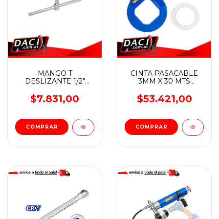
MANGO T
CINTA PASACABLE
DESLIZANTE 1/2"
3MM X 30 MTS
LARGO 250 MM
WADFOW
WADFOW
$7.831,00
$53.421,00