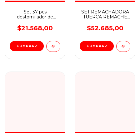
Set 37 pcs
SET REMACHADORA
destornillador de
TUERCA REMACHE
precision INGCO
10.5'' + MINI LLAVE
HKSDB0378
INGLESA + ACC
$21.568,00
$52.685,00
WADFOW