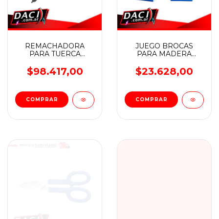
REMACHADORA
JUEGO BROCAS
PARA TUERCA
PARA MADERA
REMACHE TIJERA
PALETA 8 PZ 6 A 25
WADFOW
MM WADFOW
$98.417,00
$23.628,00