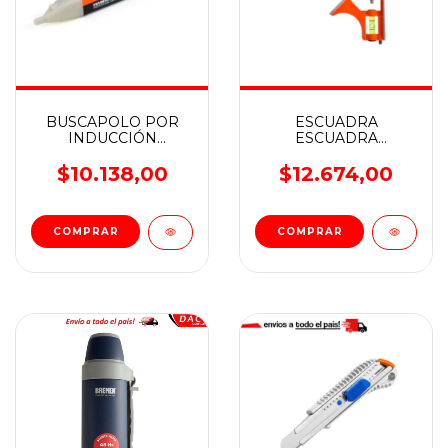
BUSCAPOLO POR
ESCUADRA
INDUCCIÓN
ESCUADRA
HAMILTON
COMBINADA MET/AL
30 CM HAMILTON
$10.138,00
$12.674,00