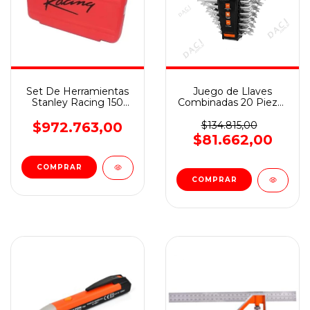
Set De Herramientas
Juego de Llaves
Stanley Racing 150
Combinadas 20 Piezas
Pcs Maletin R99-150la
Hamilton Jcm20g
$972.763,00
$134.815,00
$81.662,00