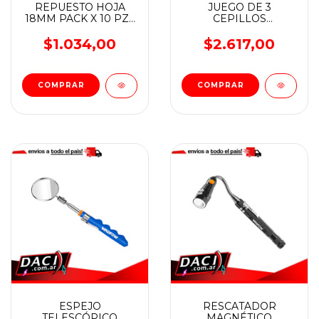
REPUESTO HOJA
JUEGO DE 3
18MM PACK X 10 PZS
CEPILLOS
WADFOW
MATRICEROS DE 7"
WADFOW
$1.034,00
$2.617,00
ESPEJO
RESCATADOR
TELESCÓPICO
MAGNÉTICO