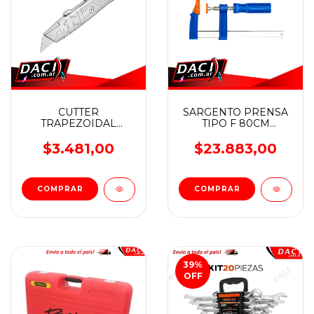
CUTTER
SARGENTO PRENSA
TRAPEZOIDAL
TIPO F 80CM
RETRACTIL
WADFOW
METÁLICO WADFOW
$3.481,00
$23.883,00
39
%
OFF