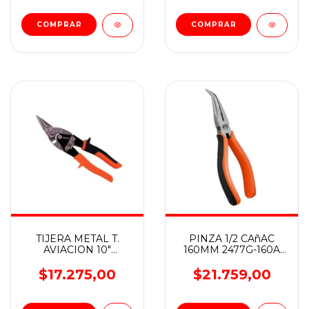
TIJERA METAL T.
PINZA 1/2 CAñAC
AVIACION 10"
160MM 2477G-160A
C/IZQUIERDO
(EX-2477G-160I)
HAMILTON
BAHCO
$17.275,00
$21.759,00