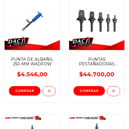
PUNTA DE ALBAÑIL
PUNTAS
250 MM WADFOW
PESTAÑADORAS
PARA CAÑOS TIPO
SPIN en JUEGO (5
$4.546,00
$44.700,00
Pzs) BREMEN