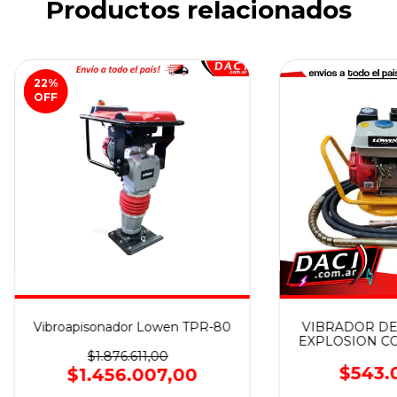
Productos relacionados
22
%
OFF
Vibroapisonador Lowen TPR-80
VIBRADOR DE
EXPLOSION CO
MM L
$1.876.611,00
$543.
$1.456.007,00