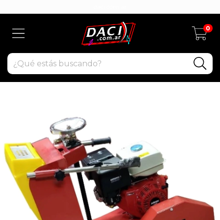
daci.com.ar
0