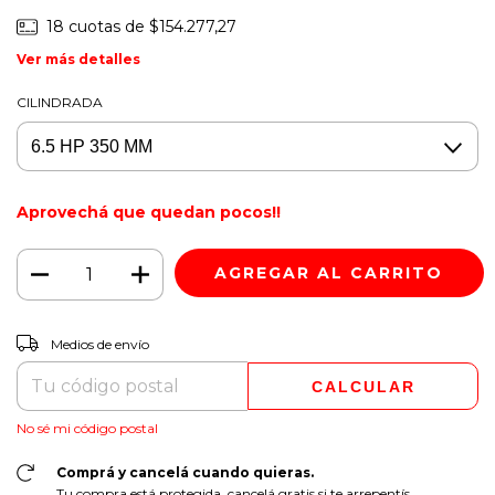
18
cuotas de
$154.277,27
Ver más detalles
CILINDRADA
Aprovechá que quedan pocos!!
CAMBIAR CP
Entregas para el CP:
Medios de envío
CALCULAR
No sé mi código postal
Comprá y cancelá cuando quieras.
Tu compra está protegida, cancelá gratis si te arrepentís.