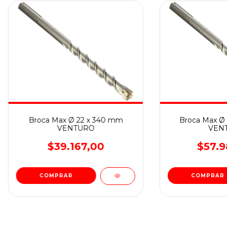
Broca Max Ø 22 x 340 mm
Broca Max Ø
VENTURO
VEN
$39.167,00
$57.9