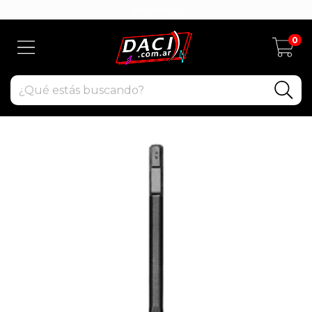
daci.com.ar
0