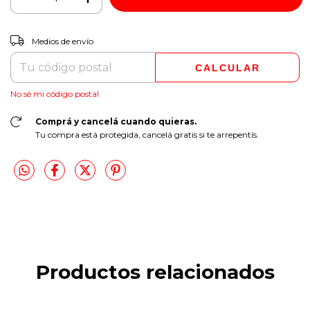
CAMBIAR CP
Entregas para el CP:
Medios de envío
CALCULAR
No sé mi código postal
Comprá y cancelá cuando quieras.
Tu compra está protegida, cancelá gratis si te arrepentís.
Productos relacionados